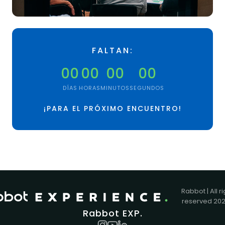
FALTAN:
00
00
00
00
DÍAS
HORAS
MINUTOS
SEGUNDOS
¡PARA EL PRÓXIMO ENCUENTRO!
Rabbot | All r
reserved 20
Rabbot EXP.