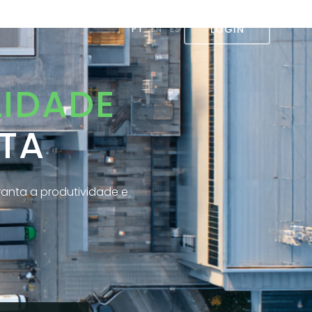
LOGIN
PT
EN
ES
LIDADE
OTA
aranta a produtividade e