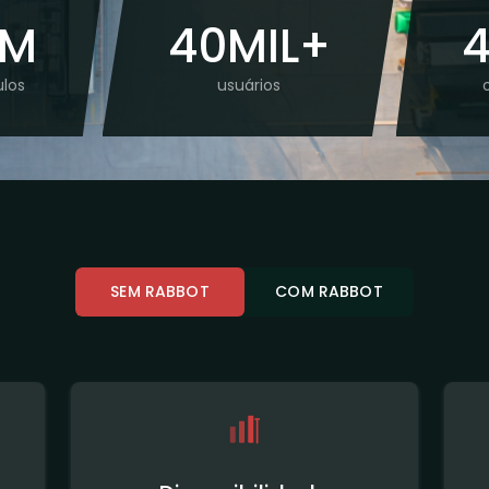
6M
40MIL+
4
ulos
usuários
SEM RABBOT
COM RABBOT