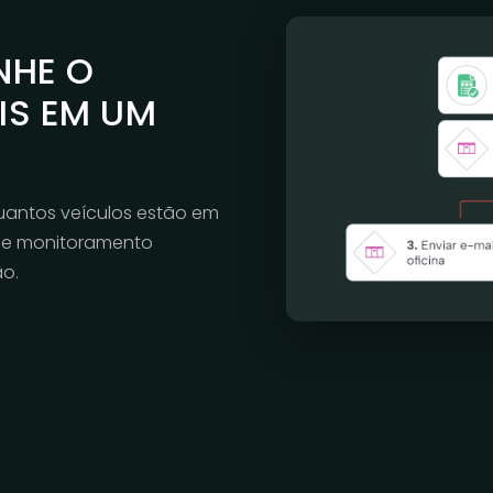
NHE O
IS EM UM
quantos veículos estão em
 de monitoramento
o.