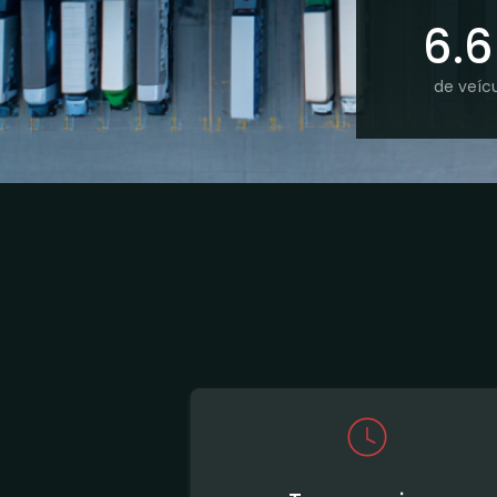
6.
de veíc