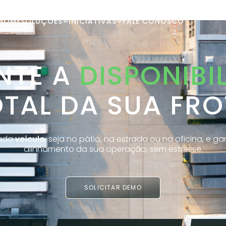
HOME
SOLUÇÕES
INICIATIVAS
FALE CONOSCO
NTE A
DISPONIBI
TAL DA SUA FR
cada
veículo
, seja no pátio, na estrada ou na oficina, e g
alinhamento da sua operação, sem estresse.
SOLICITAR DEMO