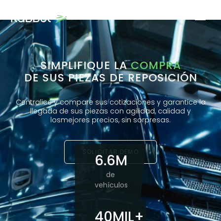
SIMPLIFIQUE LA
COMPRA
DE SUS PIEZAS DE REPOSICIÓN
Centralice y compare sus cotizaciones y garantice la
llegada de sus piezas con agilidad, calidad y
los
mejores precios, sin sorpresas.
SOLICITAR DEMO
6.6M
de
vehículos
40MIL+